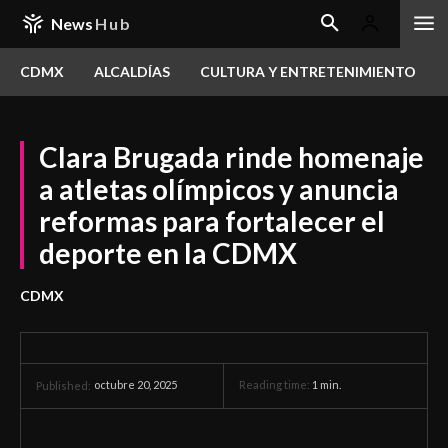
News
Hub
CDMX
ALCALDÍAS
CULTURA Y ENTRETENIMIENTO
Clara Brugada rinde homenaje
a atletas olímpicos y anuncia
reformas para fortalecer el
deporte en la CDMX
CDMX
octubre 20, 2025
Reading time:
1
min.
Published: