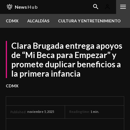
News
Hub
CDMX
ALCALDÍAS
CULTURA Y ENTRETENIMIENTO
Clara Brugada entrega apoyos
de “Mi Beca para Empezar” y
promete duplicar beneficios a
la primera infancia
CDMX
noviembre 5, 2025
Reading time:
1
min.
Published: