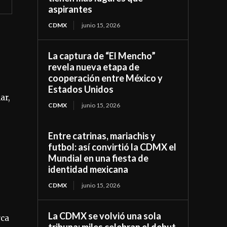
aspirantes
CDMX
junio 15, 2026
La captura de “El Mencho”
revela nueva etapa de
cooperación entre México y
Estados Unidos
ar,
CDMX
junio 15, 2026
Entre catrinas, mariachis y
futbol: así convirtió la CDMX el
Mundial en una fiesta de
identidad mexicana
CDMX
junio 15, 2026
La CDMX se volvió una sola
rca
tribuna: miles celebran el debut