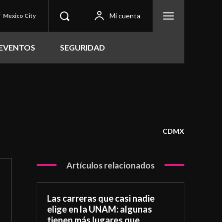
C
Mi cuenta
Mexico City
EVENTOS
SEGURIDAD
CDMX
Artículos relacionados
Las carreras que casi nadie
elige en la UNAM: algunas
tienen más lugares que