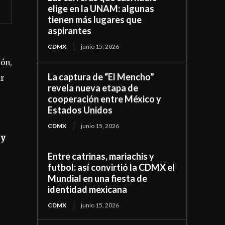
elige en la UNAM: algunas
tienen más lugares que
aspirantes
CDMX
junio 15, 2026
ión,
La captura de “El Mencho”
r
revela nueva etapa de
cooperación entre México y
Estados Unidos
CDMX
junio 15, 2026
 y
Entre catrinas, mariachis y
futbol: así convirtió la CDMX el
Mundial en una fiesta de
identidad mexicana
CDMX
junio 15, 2026