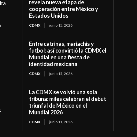
revela nueva etapa de
lta
cooperación entre México y
Estados Unidos
a
CDMX
junio 15, 2026
Entre catrinas, mariachis y
futbol: así convirtió la CDMX el
Mundial en una fiesta de
identidad mexicana
CDMX
junio 15, 2026
La CDMX se volvió una sola
tribuna: miles celebran el debut
triunfal de México en el
s
Mundial 2026
CDMX
junio 11, 2026