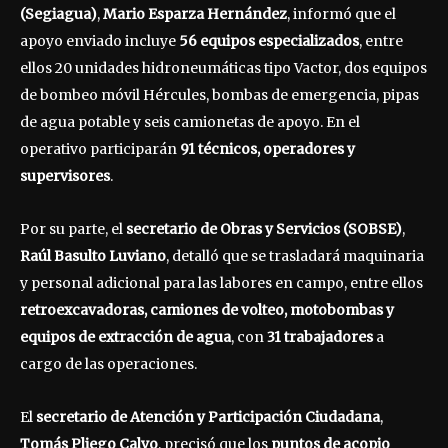
(Segiagua)
,
Mario Esparza Hernández
, informó que el
apoyo enviado incluye
56 equipos especializados
, entre
ellos 20 unidades hidroneumáticas tipo Vactor, dos equipos
de bombeo móvil Hércules, bombas de emergencia, pipas
de agua potable y seis camionetas de apoyo. En el
operativo participarán
91 técnicos, operadores y
supervisores
.
Por su parte, el
secretario de Obras y Servicios (SOBSE)
,
Raúl Basulto Luviano
, detalló que se trasladará maquinaria
y personal adicional para las labores en campo, entre ellos
retroexcavadoras, camiones de volteo, motobombas y
equipos de extracción de agua
, con
31 trabajadores
a
cargo de las operaciones.
El
secretario de Atención y Participación Ciudadana
,
Tomás Pliego Calvo
, precisó que los
puntos de acopio