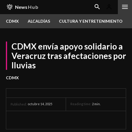
News
Hub
CDMX
ALCALDÍAS
CULTURA Y ENTRETENIMIENTO
CDMX envía apoyo solidario a
Veracruz tras afectaciones por
lluvias
CDMX
octubre 14, 2025
Reading time:
2
min.
Published: