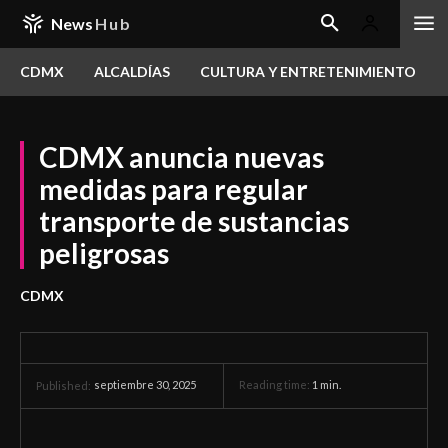
News
Hub
CDMX
ALCALDÍAS
CULTURA Y ENTRETENIMIENTO
CDMX anuncia nuevas
medidas para regular
transporte de sustancias
peligrosas
CDMX
septiembre 30, 2025
Reading time:
1
min.
Published: