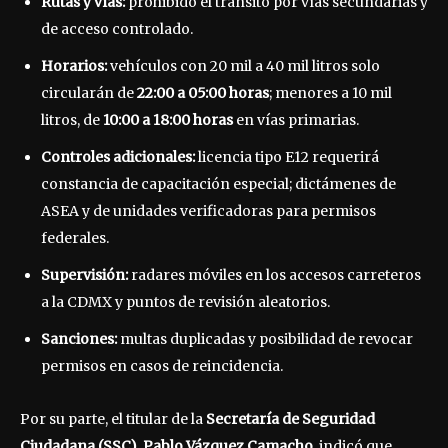
Rutas y vías:
prohibido el tránsito por vías secundarias y
de acceso controlado.
Horarios:
vehículos con 20 mil a 40 mil litros solo
circularán de
22:00 a 05:00 horas
; menores a 10 mil
litros, de
10:00 a 18:00 horas
en vías primarias.
Controles adicionales:
licencia tipo E12 requerirá
constancia de capacitación especial; dictámenes de
ASEA y de unidades verificadoras para permisos
federales.
Supervisión:
radares móviles en los accesos carreteros
a la CDMX y puntos de revisión aleatorios.
Sanciones:
multas duplicadas y posibilidad de revocar
permisos en casos de reincidencia.
Por su parte, el titular de la
Secretaría de Seguridad
Ciudadana (SSC)
,
Pablo Vázquez Camacho
, indicó que