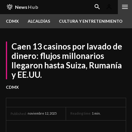
News
Hub
CDMX
ALCALDÍAS
CULTURA Y ENTRETENIMIENTO
Caen 13 casinos por lavado de
dinero: flujos millonarios
llegaron hasta Suiza, Rumanía
y EE.UU.
CDMX
noviembre 12, 2025
Reading time:
1
min.
Published: