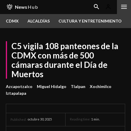
News
Hub
CDMX
ALCALDÍAS
CULTURA Y ENTRETENIMIENTO
C5 vigila 108 panteones de la
CDMX con más de 500
cámaras durante el Día de
Muertos
Azcapotzalco
Miguel Hidalgo
Tlalpan
Xochimilco
Iztapalapa
octubre 30, 2025
Reading time:
1
min.
Published: