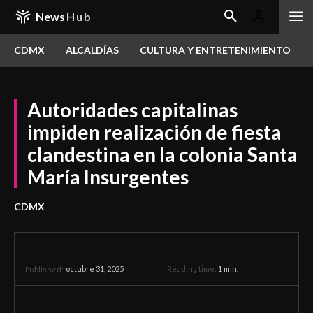
News
Hub
CDMX
ALCALDÍAS
CULTURA Y ENTRETENIMIENTO
Autoridades capitalinas
impiden realización de fiesta
clandestina en la colonia Santa
María Insurgentes
CDMX
octubre 31, 2025
Reading time:
1
min.
Published: