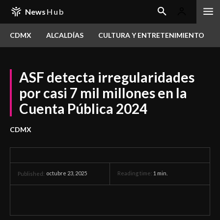
News
Hub
CDMX
ALCALDÍAS
CULTURA Y ENTRETENIMIENTO
ASF detecta irregularidades
por casi 7 mil millones en la
Cuenta Pública 2024
CDMX
octubre 23, 2025
Reading time:
1
min.
Published: