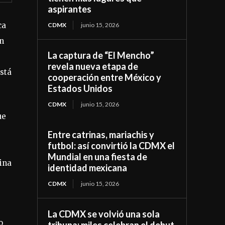
aspirantes
ca
CDMX
junio 15, 2026
un
La captura de “El Mencho”
revela nueva etapa de
stá
cooperación entre México y
Estados Unidos
CDMX
junio 15, 2026
ue
Entre catrinas, mariachis y
futbol: así convirtió la CDMX el
Mundial en una fiesta de
ina
identidad mexicana
CDMX
junio 15, 2026
La CDMX se volvió una sola
o
tribuna: miles celebran el debut