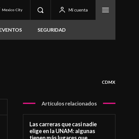
C
Mi cuenta
Mexico City
EVENTOS
SEGURIDAD
CDMX
Artículos relacionados
Las carreras que casi nadie
elige en la UNAM: algunas
tienen más lugares que