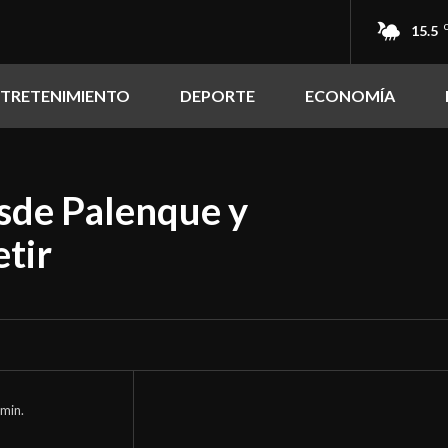
15.5
NTRETENIMIENTO
DEPORTE
ECONOMÍA
sde Palenque y
etir
min.