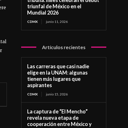
triunfal de México en el
ere
Mundial 2026
CDMX
junio 11, 2026
tal
Artículos recientes
r
Las carreras que casi nadie
elige en la UNAM: algunas
tienen más lugares que
aspirantes
CDMX
junio 15, 2026
La captura de “El Mencho”
revela nueva etapa de
cooperación entre México y