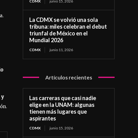
CDMX
junio 15, 2026
a.
La CDMX se volvió una sola
tribuna: miles celebran el debut
triunfal de México en el
Mundial 2026
CDMX
junio 11, 2026
do
Artículos recientes
 y
Las carreras que casi nadie
elige en la UNAM: algunas
ión.
tienen más lugares que
aspirantes
CDMX
junio 15, 2026