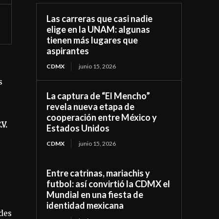
Las carreras que casi nadie
elige en la UNAM: algunas
tienen más lugares que
aspirantes
CDMX
junio 15, 2026
s
La captura de “El Mencho”
revela nueva etapa de
cooperación entre México y
V.
Estados Unidos
CDMX
junio 15, 2026
Entre catrinas, mariachis y
futbol: así convirtió la CDMX el
Mundial en una fiesta de
identidad mexicana
edes