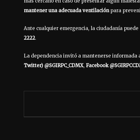
más cercano en caso de presentar algún malestar
mantener una adecuada ventilación
para preveni
Ante cualquier emergencia, la ciudadanía puede
2222
.
La dependencia invitó a mantenerse informada a 
Twitter) @SGIRPC_CDMX
,
Facebook @SGIRPCC