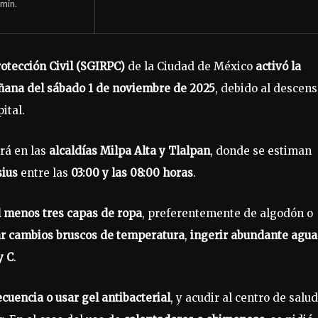
min.
rotección Civil (SGIRPC)
de la Ciudad de México
activó la
ana del sábado 1 de noviembre de 2025
, debido al descen
ital.
rá en las
alcaldías Milpa Alta y Tlalpan
, donde se estiman
sius
entre las
03:00 y las 08:00 horas
.
l menos tres capas de ropa
, preferentemente de algodón o
ar cambios bruscos de temperatura
,
ingerir abundante agua
y C
.
cuencia o usar gel antibacterial
, y acudir al centro de salud