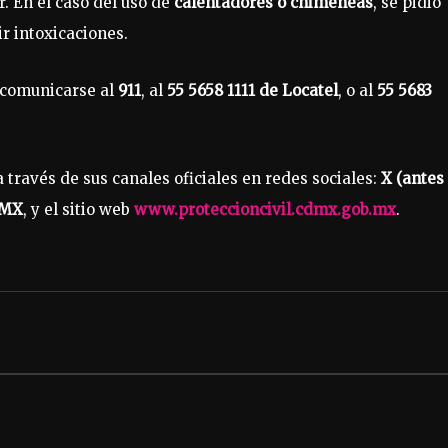
. En el caso del uso de
calentadores o chimeneas
, se pidió
r intoxicaciones.
 comunicarse al
911
, al
55 5658 1111 de Locatel
, o al
55 5683
través de sus canales oficiales en redes sociales:
X (antes
DMX
, y el sitio web
www.proteccioncivil.cdmx.gob.mx
.