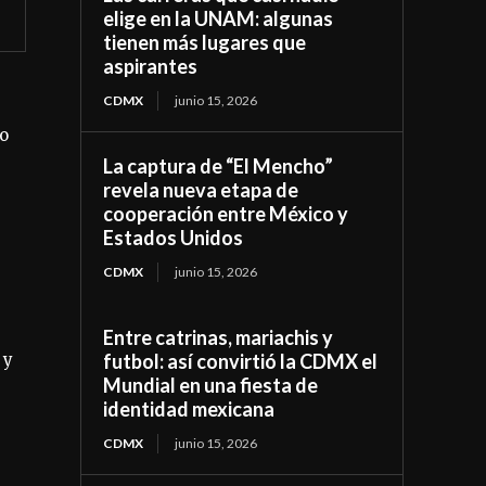
elige en la UNAM: algunas
tienen más lugares que
aspirantes
CDMX
junio 15, 2026
so
La captura de “El Mencho”
revela nueva etapa de
cooperación entre México y
Estados Unidos
CDMX
junio 15, 2026
Entre catrinas, mariachis y
y
futbol: así convirtió la CDMX el
Mundial en una fiesta de
identidad mexicana
CDMX
junio 15, 2026