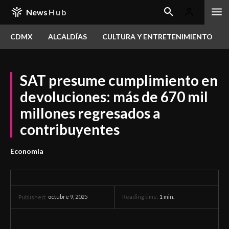
News
Hub
CDMX
ALCALDÍAS
CULTURA Y ENTRETENIMIENTO
SAT presume cumplimiento en
devoluciones: más de 670 mil
millones regresados a
contribuyentes
Economía
octubre 9, 2025
Reading time:
1
min.
Published: