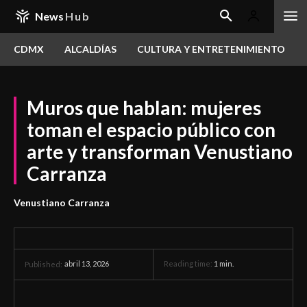
News
Hub
CDMX
ALCALDÍAS
CULTURA Y ENTRETENIMIENTO
Muros que hablan: mujeres
toman el espacio público con
arte y transforman Venustiano
Carranza
Venustiano Carranza
abril 13, 2026
Reading time:
1
min.
Published: