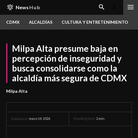
News
Hub
CDMX
ALCALDÍAS
CULTURA Y ENTRETENIMIENTO
Milpa Alta presume baja en
percepción de inseguridad y
busca consolidarse como la
alcaldía más segura de CDMX
Milpa Alta
mayo 14, 2026
Reading time:
2
min.
Published: