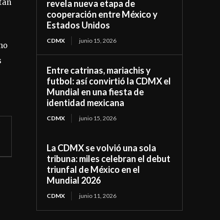
tan
revela nueva etapa de
cooperación entre México y
Estados Unidos
CDMX
junio 15, 2026
no
s
Entre catrinas, mariachis y
futbol: así convirtió la CDMX el
Mundial en una fiesta de
identidad mexicana
CDMX
junio 15, 2026
La CDMX se volvió una sola
tribuna: miles celebran el debut
triunfal de México en el
Mundial 2026
CDMX
junio 11, 2026