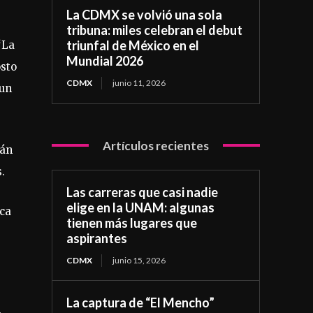
La CDMX se volvió una sola
tribuna: miles celebran el debut
triunfal de México en el
“La
Mundial 2026
osto
CDMX
junio 11, 2026
 un
Artículos recientes
rán
.
Las carreras que casi nadie
elige en la UNAM: algunas
ica
tienen más lugares que
aspirantes
CDMX
junio 15, 2026
La captura de “El Mencho”