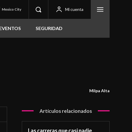
C
Mi cuenta
Mexico City
EVENTOS
SEGURIDAD
Milpa Alta
Artículos relacionados
Las carreras que casi nadie