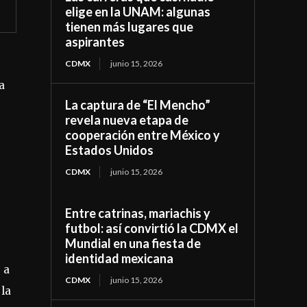
elige en la UNAM: algunas
tienen más lugares que
aspirantes
CDMX
junio 15, 2026
a
La captura de “El Mencho”
revela nueva etapa de
cooperación entre México y
Estados Unidos
CDMX
junio 15, 2026
Entre catrinas, mariachis y
futbol: así convirtió la CDMX el
Mundial en una fiesta de
identidad mexicana
 a
CDMX
junio 15, 2026
 la