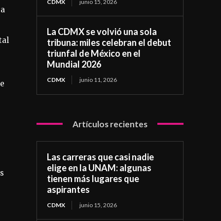
CDMX
junio 15, 2026
 a
La CDMX se volvió una sola
tal
tribuna: miles celebran el debut
triunfal de México en el
Mundial 2026
CDMX
junio 11, 2026
de
Artículos recientes
Las carreras que casi nadie
elige en la UNAM: algunas
os
tienen más lugares que
aspirantes
CDMX
junio 15, 2026