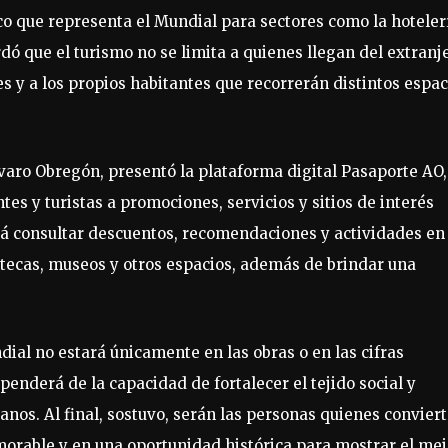
o que representa el Mundial para sectores como la hoteler
rdó que el turismo no se limita a quienes llegan del extranj
s y a los propios habitantes que recorrerán distintos espac
aro Obregón, presentó la plataforma digital Pasaporte AO,
es y turistas a promociones, servicios y sitios de interés
rá consultar descuentos, recomendaciones y actividades en
iotecas, museos y otros espacios, además de brindar una
ial no estará únicamente en las obras o en las cifras
enderá de la capacidad de fortalecer el tejido social y
nos. Al final, sostuvo, serán las personas quienes convier
orable y en una oportunidad histórica para mostrar el mej