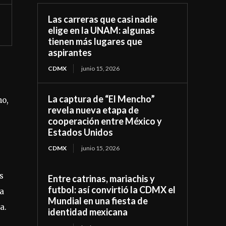
Las carreras que casi nadie
elige en la UNAM: algunas
tienen más lugares que
aspirantes
CDMX
junio 15, 2026
La captura de “El Mencho”
no,
revela nueva etapa de
cooperación entre México y
Estados Unidos
CDMX
junio 15, 2026
s
Entre catrinas, mariachis y
futbol: así convirtió la CDMX el
ha
Mundial en una fiesta de
a.
identidad mexicana