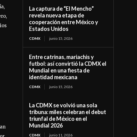
ía,
La captura de “El Mencho”
revela nueva etapa de
ero,
cooperación entre México y
ios
Estados Unidos
CDMX
junio 15, 2026
Entre catrinas, mariachis y
futbol: así convirtió la CDMX el
Mundial en una fiesta de
identidad mexicana
CDMX
junio 15, 2026
La CDMX se volvió una sola
tribuna: miles celebran el debut
triunfal de México en el
Mundial 2026
tan
CDMX
junio 11, 2026
or