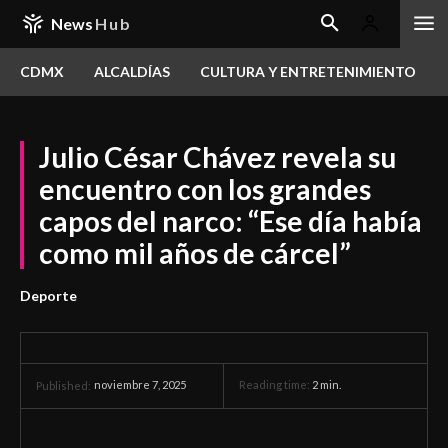
News
Hub
CDMX
ALCALDÍAS
CULTURA Y ENTRETENIMIENTO
Julio César Chávez revela su
encuentro con los grandes
capos del narco: “Ese día había
como mil años de cárcel”
Deporte
noviembre 7, 2025
Reading time:
2
min.
Published: