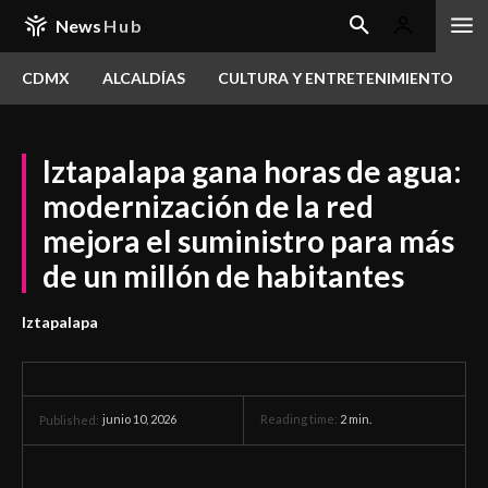
News
Hub
CDMX
ALCALDÍAS
CULTURA Y ENTRETENIMIENTO
Iztapalapa gana horas de agua:
modernización de la red
mejora el suministro para más
de un millón de habitantes
Iztapalapa
junio 10, 2026
Reading time:
2
min.
Published: