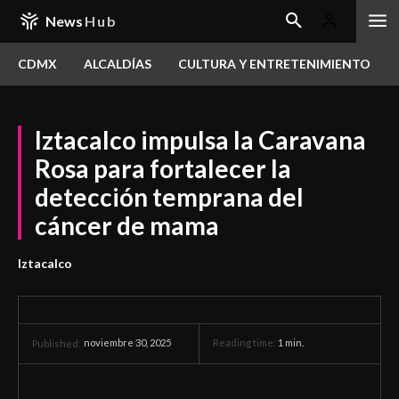
News
Hub
CDMX
ALCALDÍAS
CULTURA Y ENTRETENIMIENTO
Iztacalco impulsa la Caravana
Rosa para fortalecer la
detección temprana del
cáncer de mama
Iztacalco
noviembre 30, 2025
Reading time:
1
min.
Published: