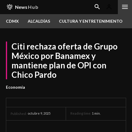
News
Hub
CDMX
ALCALDÍAS
CULTURA Y ENTRETENIMIENTO
Citi rechaza oferta de Grupo
México por Banamex y
mantiene plan de OPI con
Chico Pardo
Economía
octubre 9, 2025
Reading time:
1
min.
Published: