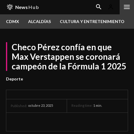
News
Hub
CDMX
ALCALDÍAS
CULTURA Y ENTRETENIMIENTO
Checo Pérez confía en que
Max Verstappen se coronará
campeón de la Fórmula 1 2025
Deporte
octubre 23, 2025
Reading time:
1
min.
Published: