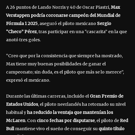
A 26 puntos de Lando Norris y 40 de Oscar Piastri,
Max
Verstappen podría coronarse campeón del Mundial de
Fórmula 1 2025
, aseguró el piloto mexicano
Sergio
“Checo” Pérez
, tras participar en una “cascarita” en la que
anotó tres goles.
“Creo que por la consistencia que siempre ha mostrado,
Max tiene muy buenas posibilidades de ganar el
campeonato; sin duda, es el piloto que más se lo merece”,
expresó el mexicano.
Durante las últimas carreras, incluido el
Gran Premio de
Estados Unidos
, el piloto neerlandés ha retomado su nivel
habitual y
ha reducido la ventaja que mantenían los
McLaren
. Con
cinco fechas por disputarse
, el piloto de
Red
Bull
mantiene vivo el sueño de conseguir su
quinto título