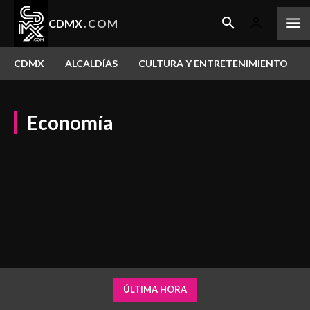
CDMX
.COM
CDMX
ALCALDÍAS
CULTURA Y ENTRETENIMIENTO
Economía
Alcaldías
Álvaro Obregón
Azcapotzalco
Benito Juárez
CDMX
Coyoacán
Cuajimalpa de Morelos
Cuauhtémoc
Cultura y entretenimiento
Deporte
Eventos
Gustavo A. Madero
Iztacalco
Iztapalapa
La Magdalena Contreras
Miguel Hidalgo
Milpa Alta
Seguridad
Tláhuac
Tlalpan
Venustiano Carranza
Xochimilco
ÚLTIMA HORA